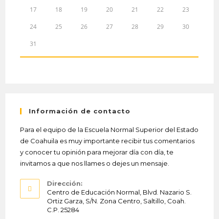
17
18
19
20
21
22
23
24
25
26
27
28
29
30
31
Información de contacto
Para el equipo de la Escuela Normal Superior del Estado
de Coahuila es muy importante recibir tus comentarios
y conocer tu opinión para mejorar día con día, te
invitamos a que nos llames o dejes un mensaje.
Dirección:
Centro de Educación Normal, Blvd. Nazario S.
Ortiz Garza, S/N. Zona Centro, Saltillo, Coah.
C.P. 25284