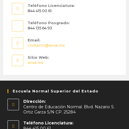
Teléfono Licenciatura:
844 415 00 61
Teléfono Posgrado:
844 135 64 93
Email:
contacto@ense.mx
Sitio Web:
ense.mx
Escuela Normal Superior del Estado
Dirección:
Centro de Educación Normal. Blvd. Nazario S.
Ortiz Garza S/N CP. 25284
Teléfono Licenciatura:
844 415 00 61