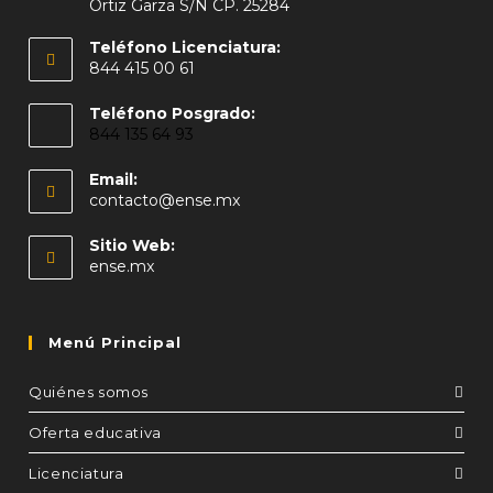
Ortiz Garza S/N CP. 25284
Teléfono Licenciatura:
844 415 00 61
Teléfono Posgrado:
844 135 64 93
Email:
contacto@ense.mx
Sitio Web:
ense.mx
Menú Principal
Quiénes somos
Oferta educativa
Licenciatura