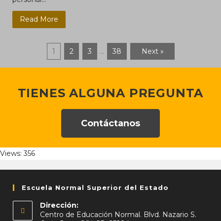
Read More
1
2
3
…
38
Next »
TIENES ALGUNA PREGUNTA
Contáctanos
Views: 356
Escuela Normal Superior del Estado
Dirección:
Centro de Educación Normal. Blvd. Nazario S.