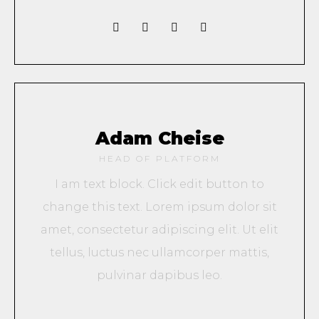
Adam Cheise
HEAD OF PLATFORM
I am text block. Click edit button to
change this text. Lorem ipsum dolor sit
amet, consectetur adipiscing elit. Ut elit
tellus, luctus nec ullamcorper mattis,
pulvinar dapibus leo.