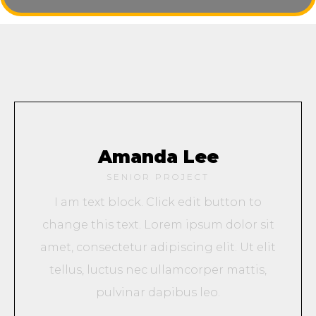
Amanda Lee
SENIOR PROJECT
I am text block. Click edit button to
change this text. Lorem ipsum dolor sit
amet, consectetur adipiscing elit. Ut elit
tellus, luctus nec ullamcorper mattis,
pulvinar dapibus leo.