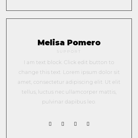
Melisa Pomero
SUPPORT
I am text block. Click edit button to
change this text. Lorem ipsum dolor sit
amet, consectetur adipiscing elit. Ut elit
tellus, luctus nec ullamcorper mattis,
pulvinar dapibus leo.