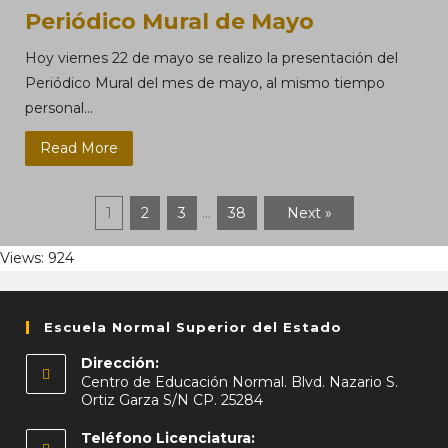
Periódico Mural de Mayo
Hoy viernes 22 de mayo se realizo la presentación del
Periódico Mural del mes de mayo, al mismo tiempo
personal...
Read More
1
2
3
…
38
Next »
Views: 924
Escuela Normal Superior del Estado
Dirección:
Centro de Educación Normal. Blvd. Nazario S.
Ortiz Garza S/N CP. 25284
Teléfono Licenciatura: