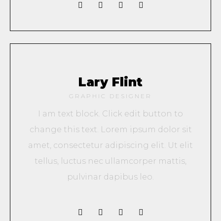
Lary Flint
GRAPHIC DESIGNER
I am text block. Click edit button to
change this text. Lorem ipsum dolor sit
amet, consectetur adipiscing elit. Ut elit
tellus, luctus nec ullamcorper mattis,
pulvinar dapibus leo.