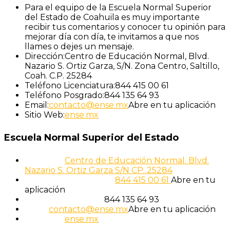
Para el equipo de la Escuela Normal Superior
del Estado de Coahuila es muy importante
recibir tus comentarios y conocer tu opinión para
mejorar día con día, te invitamos a que nos
llames o dejes un mensaje.
Dirección:
Centro de Educación Normal, Blvd.
Nazario S. Ortiz Garza, S/N. Zona Centro, Saltillo,
Coah. C.P. 25284
Teléfono Licenciatura:
844 415 00 61
Teléfono Posgrado:
844 135 64 93
Email:
contacto@ense.mx
Abre en tu aplicación
Sitio Web:
ense.mx
Escuela Normal Superior del Estado
Dirección:
Centro de Educación Normal. Blvd.
Nazario S. Ortiz Garza S/N CP. 25284
Teléfono Licenciatura:
844 415 00 61
Abre en tu
aplicación
Teléfono Posgrado:
844 135 64 93
Email:
contacto@ense.mx
Abre en tu aplicación
Sitio Web:
ense.mx