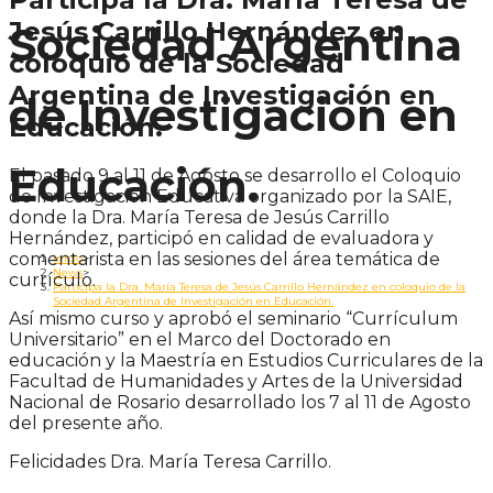
Jesús Carrillo Hernández en
Sociedad Argentina
coloquio de la Sociedad
Argentina de Investigación en
de Investigación en
Educación.
Educación.
El pasado 9 al 11 de Agosto se desarrollo el Coloquio
de Investigación Educativa organizado por la SAIE,
donde la Dra. María Teresa de Jesús Carrillo
Hernández, participó en calidad de evaluadora y
comentarista en las sesiones del área temática de
Inicio
>
News
>
currículo.
Participa la Dra. María Teresa de Jesús Carrillo Hernández en coloquio de la
Sociedad Argentina de Investigación en Educación.
Así mismo curso y aprobó el seminario “Currículum
Universitario” en el Marco del Doctorado en
educación y la Maestría en Estudios Curriculares de la
Facultad de Humanidades y Artes de la Universidad
Nacional de Rosario desarrollado los 7 al 11 de Agosto
del presente año.
Felicidades Dra. María Teresa Carrillo.